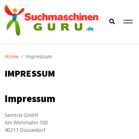
Skip
to
content
Der
Alles zu Google & Co
Home
Impressum
Suchmaschinen-
IMPRESSUM
Guru
Impressum
Semtrix GmbH
Am Wehrhahn 100
40211 Düsseldorf