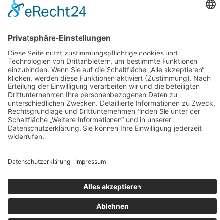
Suchmaschinenoptimierung
tipps
webseitenoptimierung
Werbung
FOOTER
Impressum
Datenschutz
Copyright © All right reserved
|
Theme: ST Blog by
Salient Themes