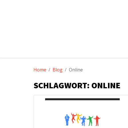
Der Suchma
Alles zu Google & Co
Suche
nach:
Skip
to
Home
Blog
Online
content
SCHLAGWORT: ONLINE