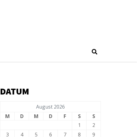
DATUM
August 2026
M
D
M
D
F
S
S
1
2
3
4
5
6
7
8
9