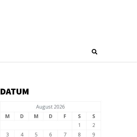
DATUM
August 2026
M
D
M
D
F
S
S
1
2
3
4
5
6
7
8
9