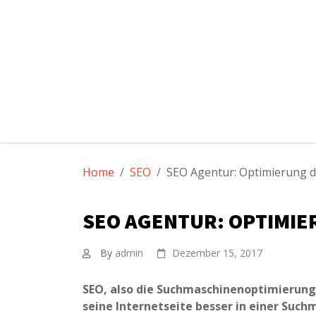
Der Suchma
Alles zu Google & Co
Suche
nach:
Skip
to
Home
SEO
SEO Agentur: Optimierung d
content
SEO AGENTUR: OPTIMI
By
admin
Dezember 15, 2017
SEO, also die Suchmaschinenoptimierung 
seine Internetseite besser in einer Such