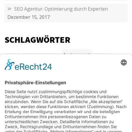
SEO Agentur: Optimierung durch Experten
Dezember 15, 2017
SCHLAGWÖRTER
Internet
Agentur
Beratung
endgerte
Kreativ
SEO
Marketing
Netzwerk
Online
Suchmaschinenmarketing
Suchmaschinenoptimierung
tipps
webseitenoptimierung
Werbung
FOOTER