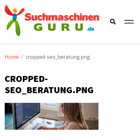
Skip
to
content
Der
Alles zu Google & Co
Home
cropped-seo_beratung.png
Suchmaschinen-
CROPPED-
Guru
SEO_BERATUNG.PNG